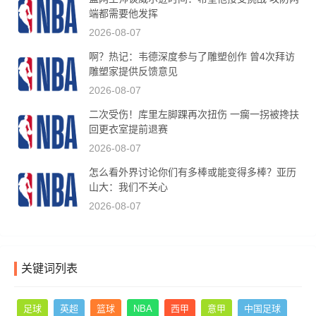
端都需要他发挥
2026-08-07
啊？热记：韦德深度参与了雕塑创作 曾4次拜访
雕塑家提供反馈意见
2026-08-07
二次受伤！库里左脚踝再次扭伤 一瘸一拐被搀扶
回更衣室提前退赛
2026-08-07
怎么看外界讨论你们有多棒或能变得多棒？亚历
山大：我们不关心
2026-08-07
关键词列表
足球
英超
篮球
NBA
西甲
意甲
中国足球