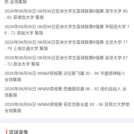
热 全场集锦
2026年08月06日 08月06日亚洲大学生篮球联赛8强赛 清华大学 85
- 81 菲律宾大学 集锦
2026年08月06日 08月06日亚洲大学生篮球联赛8强赛 早稻田大学 7
8 - 71 高丽大学 集锦
2026年08月06日 08月06日亚洲大学生篮球联赛8强赛 北京大学 77
- 79 上海交通大学 集锦
2026年08月06日 08月06日亚洲大学生篮球联赛8强赛 延世大学 67
- 72 政治大学 集锦
2026年08月06日 WNBA常规赛 达拉斯飞翼 92 - 96 华盛顿神秘人
全场集锦
2026年08月06日 WNBA常规赛 西雅图风暴 86 - 92 纽约自由人 全
场集锦
2026年08月06日 WNBA常规赛 菲尼克斯水星 82 - 96 亚特兰大梦想
全场集锦
篮球录像