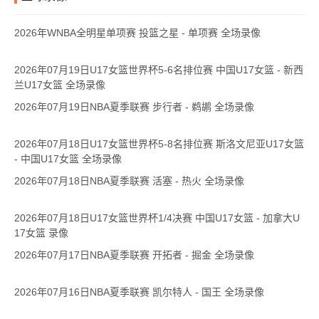
2026年WNBA全明星单项赛 投篮之星 - 单项赛 全场录像
2026年07月19日U17女篮世界杯5-6名排位赛 中国U17女篮 - 新西
兰U17女篮 全场录像
2026年07月19日NBA夏季联赛 步行者 - 鹈鹕 全场录像
2026年07月18日U17女篮世界杯5-8名排位赛 斯洛文尼亚U17女篮
- 中国U17女篮 全场录像
2026年07月18日NBA夏季联赛 活塞 - 热火 全场录像
2026年07月18日U17女篮世界杯1/4决赛 中国U17女篮 - 加拿大U
17女篮 录像
2026年07月17日NBA夏季联赛 开拓者 - 掘金 全场录像
2026年07月16日NBA夏季联赛 凯尔特人 - 国王 全场录像