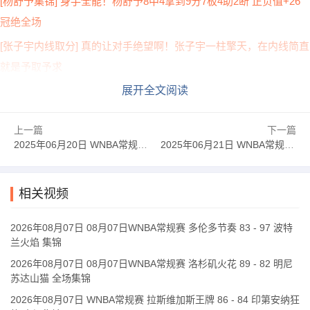
[杨舒予集锦] 身手全能！杨舒予8中4拿到9分7板4助2断 正负值+26
冠绝全场
[张子宇内线取分] 真的让对手绝望啊！张子宇一柱擎天，在内线简直
就是予取予求
展开全文阅读
上一篇
下一篇
2025年06月20日 WNBA常规赛 印第安纳狂热 77 - 88 金州女武神 全场集锦
2025年06月21日 WNBA常规赛 华盛顿神秘人 91 - 92 亚特兰大梦想 全场集锦
相关视频
2026年08月07日 08月07日WNBA常规赛 多伦多节奏 83 - 97 波特
兰火焰 集锦
2026年08月07日 08月07日WNBA常规赛 洛杉矶火花 89 - 82 明尼
苏达山猫 全场集锦
2026年08月07日 WNBA常规赛 拉斯维加斯王牌 86 - 84 印第安纳狂