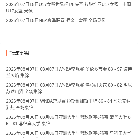
2026年07月15日U17女篮世界杯1/8决赛 拉脱维亚U17女篮 - 中国
U17女篮 录像
2026年07月15日NBA夏季联赛 掘金 - 雷霆 全场录像
篮球集锦
2026年08月07日 08月07日WNBA常规赛 多伦多节奏 83 - 97 波特
兰火焰 集锦
2026年08月07日 08月07日WNBA常规赛 洛杉矶火花 89 - 82 明尼
苏达山猫 全场集锦
2026年08月07日 WNBA常规赛 拉斯维加斯王牌 86 - 84 印第安纳
狂热 全场集锦
2026年08月06日 08月06日亚洲大学生篮球联赛8强赛 清华大学 8
5 - 81 菲律宾大学 集锦
2026年08月06日 08月06日亚洲大学生篮球联赛8强赛 早稻田大学