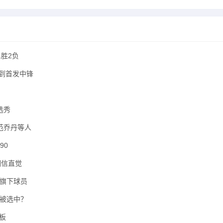
胜2负
得到首发中锋
选秀
范乔丹等人
90
相信直觉
其旗下球员
位被选中？
板