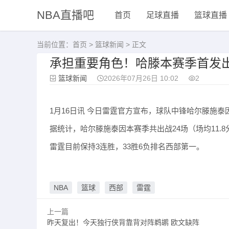
NBA直播吧
首页
足球直播
篮球直播
当前位置：
首页
>
篮球新闻
> 正文
承担重要角色！哈滕本赛季首发出战
篮球新闻
2026年07月26日 10:02
2
1月16日讯 今日雷霆官方宣布，球队中锋哈尔滕施
据统计，哈尔滕施泰因本赛季共出战24场（场均11.8分
雷霆目前保持3连胜，33胜6负排名西部第一。
NBA
篮球
西部
雷霆
上一篇
昨天复出！今天独行侠背靠背对阵鹈鹕 欧文缺阵