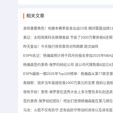
相关文章
承担重要角色！哈滕本赛季首发出战23场 期间雷霆战绩21
美记：太阳用奥科吉换理查兹 节省了2000万奢侈税&还
昨天复出！今天独行侠背靠背对阵鹈鹕 欧文缺阵
ESPN名记：杨瀚森预计将于四月份报名参加2025年NBA
杨瀚森签约里奇-保罗的经纪公司 该公司代理詹眉&加兰&
ESPN最新一期2025年Top100榜单：杨瀚森从第77跌至第
詹姆斯：锐步当年直接给我1000万美元的支票 我妈让我
很有手段！里奇-保罗曾在选秀大会上多次警告多队别选
签约里奇-保罗经纪团队！吧友们觉得杨瀚森能在第几顺
马龙：火箭不仅有防守 还有由防守带动的进攻以及进攻篮