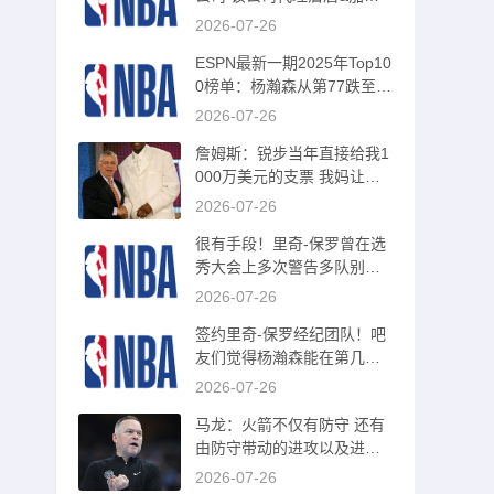
范乔丹等人
2026-07-26
ESPN最新一期2025年Top10
0榜单：杨瀚森从第77跌至第
90
2026-07-26
詹姆斯：锐步当年直接给我1
000万美元的支票 我妈让我
相信直觉
2026-07-26
很有手段！里奇-保罗曾在选
秀大会上多次警告多队别选
其旗下球员
2026-07-26
签约里奇-保罗经纪团队！吧
友们觉得杨瀚森能在第几顺
位被选中？
2026-07-26
马龙：火箭不仅有防守 还有
由防守带动的进攻以及进攻
篮板
2026-07-26