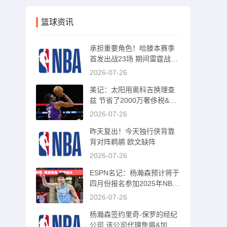
篮球资讯
承担重要角色！哈滕本赛季
首发出战23场 期间雷霆战绩
21胜2负
2026-07-26
美记：太阳用奥科吉换理查
兹 节省了2000万奢侈税&还
得到首发中锋
2026-07-26
昨天复出！今天独行侠背靠
背对阵鹈鹕 欧文缺阵
2026-07-26
ESPN名记：杨瀚森预计将于
四月份报名参加2025年NBA
选秀
2026-07-26
杨瀚森签约里奇-保罗的经纪
公司 该公司代理詹眉&加兰&