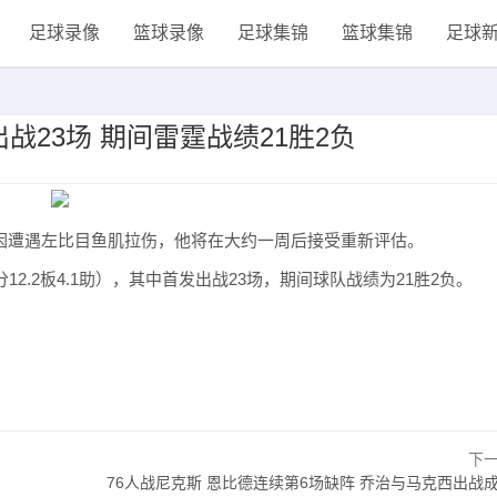
足球录像
篮球录像
足球集锦
篮球集锦
足球
23场 期间雷霆战绩21胜2负
泰因遭遇左比目鱼肌拉伤，他将在大约一周后接受重新评估。
12.2板4.1助），其中首发出战23场，期间球队战绩为21胜2负。
下
76人战尼克斯 恩比德连续第6场缺阵 乔治与马克西出战