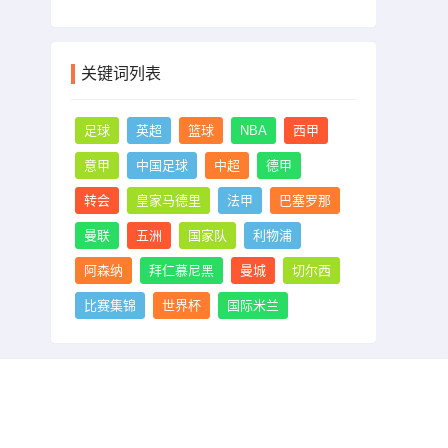
关键词列表
足球
英超
篮球
NBA
西甲
意甲
中国足球
中超
德甲
转会
皇家马德里
法甲
巴塞罗那
曼联
五洲
国家队
利物浦
阿森纳
拜仁慕尼黑
曼城
切尔西
比赛集锦
世界杯
国际米兰