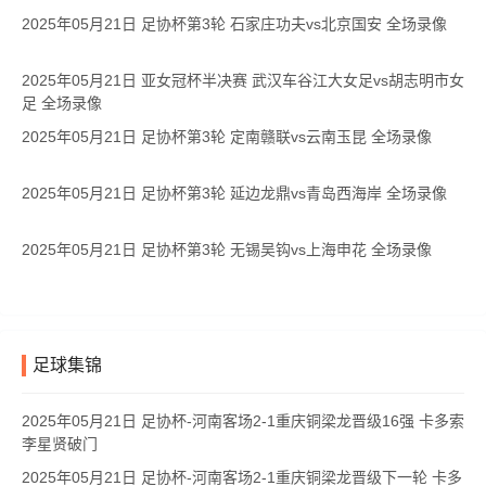
2025年05月21日 足协杯第3轮 石家庄功夫vs北京国安 全场录像
2025年05月21日 亚女冠杯半决赛 武汉车谷江大女足vs胡志明市女
足 全场录像
2025年05月21日 足协杯第3轮 定南赣联vs云南玉昆 全场录像
2025年05月21日 足协杯第3轮 延边龙鼎vs青岛西海岸 全场录像
2025年05月21日 足协杯第3轮 无锡吴钩vs上海申花 全场录像
足球集锦
2025年05月21日 足协杯-河南客场2-1重庆铜梁龙晋级16强 卡多索
李星贤破门
2025年05月21日 足协杯-河南客场2-1重庆铜梁龙晋级下一轮 卡多