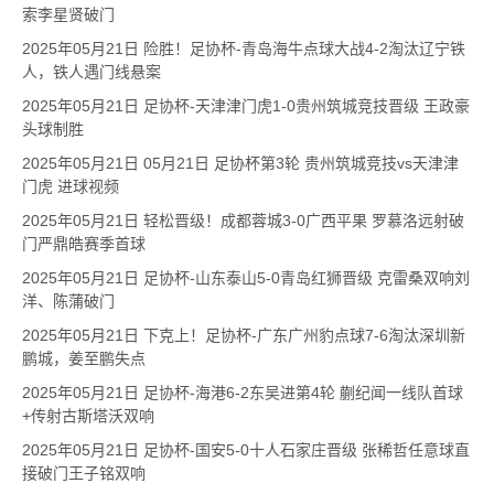
索李星贤破门
2025年05月21日 险胜！足协杯-青岛海牛点球大战4-2淘汰辽宁铁
人，铁人遇门线悬案
2025年05月21日 足协杯-天津津门虎1-0贵州筑城竞技晋级 王政豪
头球制胜
2025年05月21日 05月21日 足协杯第3轮 贵州筑城竞技vs天津津
门虎 进球视频
2025年05月21日 轻松晋级！成都蓉城3-0广西平果 罗慕洛远射破
门严鼎皓赛季首球
2025年05月21日 足协杯-山东泰山5-0青岛红狮晋级 克雷桑双响刘
洋、陈蒲破门
2025年05月21日 下克上！足协杯-广东广州豹点球7-6淘汰深圳新
鹏城，姜至鹏失点
2025年05月21日 足协杯-海港6-2东吴进第4轮 蒯纪闻一线队首球
+传射古斯塔沃双响
2025年05月21日 足协杯-国安5-0十人石家庄晋级 张稀哲任意球直
接破门王子铭双响