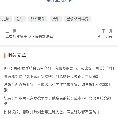
足球
意甲
那不勒斯
法甲
巴黎圣日耳曼
上一篇
下一篇
真有戏罗德里戈下家最新赔率：阿森纳超低领跑，留队第2
返回列表
相关文章
K77：那不勒斯将会意甲夺冠，我和多纳鲁马、法比安一直关注他们
真有戏罗德里戈下家最新赔率：阿森纳超低领跑，留队第2
法媒：西汉姆亚特兰大博洛尼亚关注特拉奥雷，球员被标价2000万
欧
记者：切尔西无意罗德里戈，他高昂的转会成本不符合蓝军转会战
略
谢林汉姆：曼联对热刺会是进球大战，两支球队都不爱防守