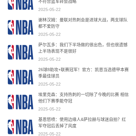
不符合蓝军转会战略
2025-05-22
谢林汉姆：曼联对热刺会是进球大战，两支球队
都不爱防守
2025-05-22
萨尔瓦多：我们下半场做的很出色，但也很遗憾
上半场表现不是很好
2025-05-22
26球8助攻+联赛冠军！官方：凯恩当选德甲本赛
季最佳球员
2025-05-22
埃里克森：支持热刺的一切除了今晚的比赛 相信
他们下赛季能夺冠
2025-05-22
基恩怒喷：使用边缘人&萨拉赫与球迷自拍？红
军夺冠后丢掉了风度
2025-05-22