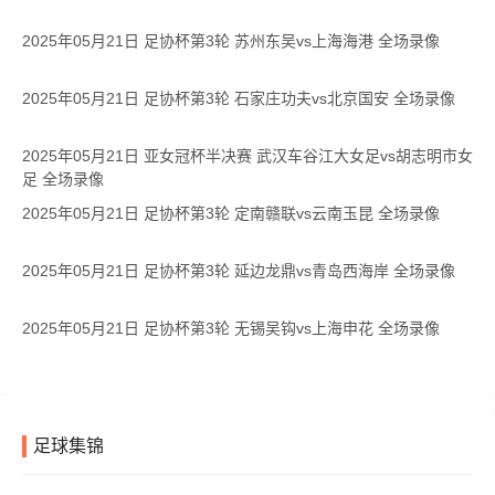
2025年05月21日 足协杯第3轮 苏州东吴vs上海海港 全场录像
2025年05月21日 足协杯第3轮 石家庄功夫vs北京国安 全场录像
2025年05月21日 亚女冠杯半决赛 武汉车谷江大女足vs胡志明市女
足 全场录像
2025年05月21日 足协杯第3轮 定南赣联vs云南玉昆 全场录像
2025年05月21日 足协杯第3轮 延边龙鼎vs青岛西海岸 全场录像
2025年05月21日 足协杯第3轮 无锡吴钩vs上海申花 全场录像
足球集锦